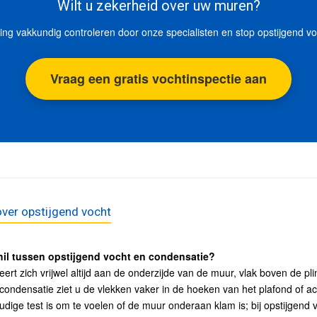
Wilt u zekerheid over uw muren?
ng vakkundig controleren door onze specialisten en stop opstijgend voch
Vraag een gratis vochtinspectie aan
ver opstijgend vocht
hil tussen opstijgend vocht en condensatie?
ert zich vrijwel altijd aan de onderzijde van de muur, vlak boven de pli
 condensatie ziet u de vlekken vaker in de hoeken van het plafond of 
dige test is om te voelen of de muur onderaan klam is; bij opstijgend 