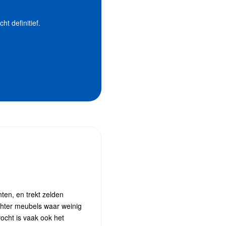
t definitief.
nten, en trekt zelden
achter meubels waar weinig
vocht is vaak ook het