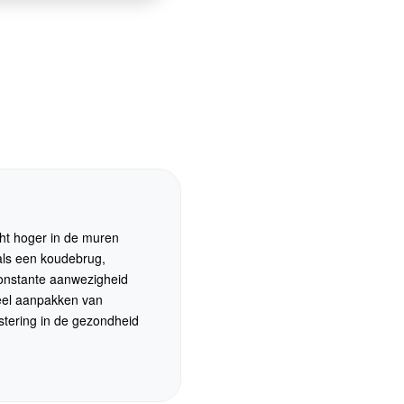
cht hoger in de muren
 als een koudebrug,
constante aanwezigheid
reel aanpakken van
stering in de gezondheid