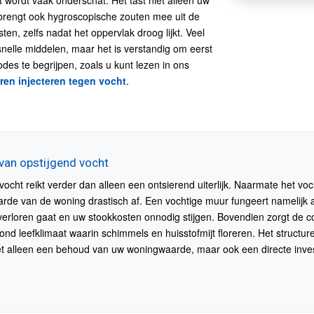
 wordt vaak onderschat. Het tast niet alleen uw
brengt ook hygroscopische zouten mee uit de
en, zelfs nadat het oppervlak droog lijkt. Veel
nelle middelen, maar het is verstandig om eerst
es te begrijpen, zoals u kunt lezen in ons
ren injecteren tegen vocht
.
van opstijgend vocht
vocht reikt verder dan alleen een ontsierend uiterlijk. Naarmate het vo
aarde van de woning drastisch af. Een vochtige muur fungeert namelijk
verloren gaat en uw stookkosten onnodig stijgen. Bovendien zorgt de 
nd leefklimaat waarin schimmels en huisstofmijt floreren. Het structu
iet alleen een behoud van uw woningwaarde, maar ook een directe inve